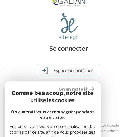
Se connecter
Espace propriétaire
On en reste là
Comme beaucoup, notre site
réalisé par
utilise les cookies
On aimerait vous accompagner pendant
votre visite.
© 2026 | Tous droits réservés | Traduction powered by Google
En poursuivant, vous acceptez l'utilisation des
Plan du site
Mentions légales
Nos honoraires
Liens
Admin
cookies par ce site, afin de vous proposer des
Toutes nos annonces
Politique RGPD