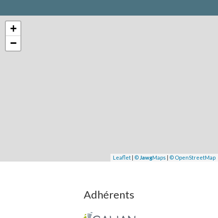
+
−
Leaflet
|
©
Jawg
Maps
|
© OpenStreetMap
Adhérents