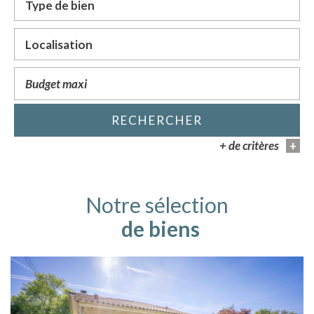
RECHERCHER
+ de critères
+
5KM
10KM
25KM
Notre sélection
de biens
Critères supplémentaires