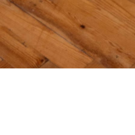
res + dépendance
descriptif du bien