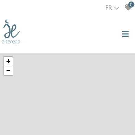
0
FR
+
−