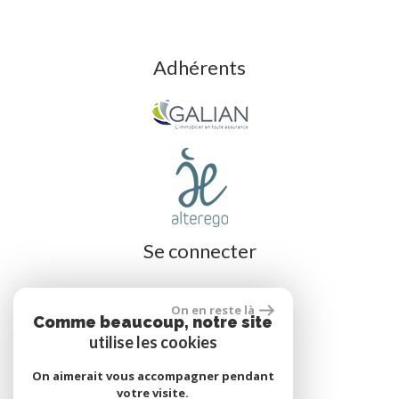
Adhérents
Se connecter
On en reste là
Espace propriétaire
Comme beaucoup, notre site
utilise les cookies
On aimerait vous accompagner pendant
réalisé par
votre visite.