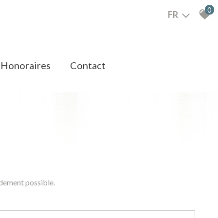
0
FR
honoraires
contact
idement possible.