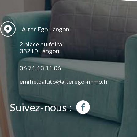
Alter Ego Langon
2 place du foiral
33210 Langon
06 71 13 11 06
emilie.baluto@alterego-immo.fr
Suivez-nous :