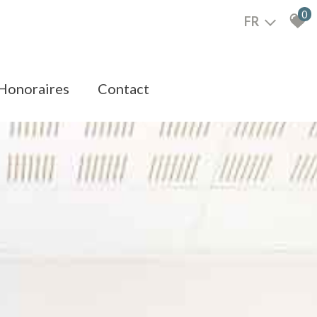
0
FR
honoraires
contact