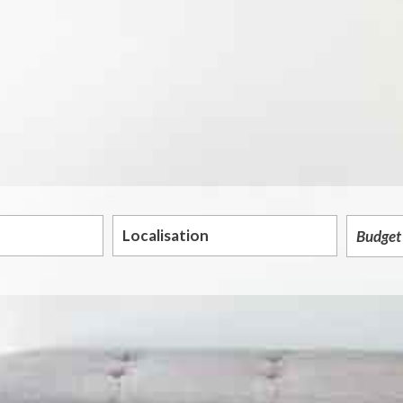
5KM
10KM
25KM