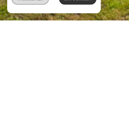
maison 4 chambres, pisci
description de l'offre
À seulement quelques minutes de Belin-Béliet et de
découvrez cette belle maison contemporaine constr
sur un terrain de plus de 3 300 m² dans un environne
forêt. D'une surface habitable d'environ 140 m², ell
de vie baignée de lumière avec sa baie vitrée à gala
entièrement aménagée et équipée avec cellier atte