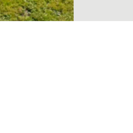
Copropriété
Financier
Energie
Quartier
33830
139 m²