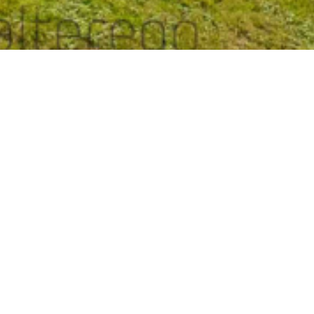
ne sur 3300 m2
descriptif du bien
 l'autoroute A63,
Général
Détails +
uite en 2021, implantée
ment calme en lisière de
Code postal :
e offre une agréable pièce
ndage de 4m, une cuisine
Surface habitable (m²) :
nant, trois chambres avec