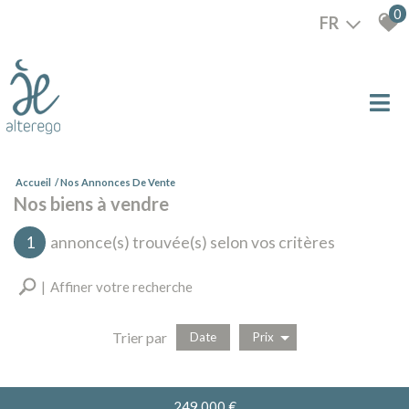
0
FR
Accueil
Nos Annonces De Vente
Nos biens à vendre
1
annonce(s) trouvée(s) selon vos critères
Affiner votre recherche
Trier par
Date
Prix
Vente
249 000
€