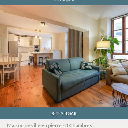
RECHERCHER
+ de critères
+
5KM
10KM
25KM
Ref : Sal.GAR
Critères supplémentaires
Maison de ville en pierre - 3 Chambres