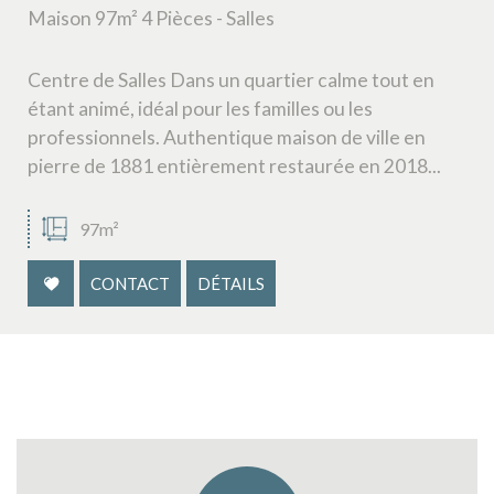
Maison 97m² 4 Pièces - Salles
Piscine
Parking
Terrasse
Centre de Salles Dans un quartier calme tout en
étant animé, idéal pour les familles ou les
professionnels. Authentique maison de ville en
pierre de 1881 entièrement restaurée en 2018...
97m²
CONTACT
DÉTAILS