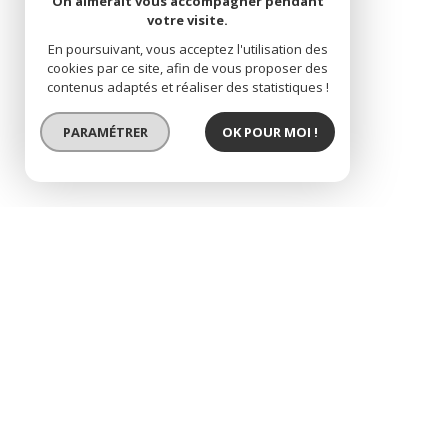
On aimerait vous accompagner pendant
votre visite.
En poursuivant, vous acceptez l'utilisation des
cookies par ce site, afin de vous proposer des
contenus adaptés et réaliser des statistiques !
PARAMÉTRER
OK POUR MOI !
terrain à bâtir 330 m²
description de l'offre
BELIN BELIET Centre - Hors lotissement - Libre de