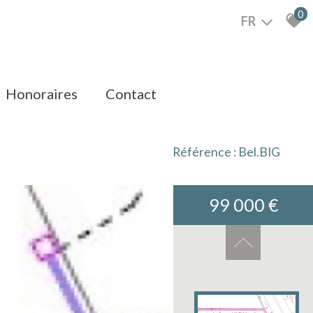
0
FR
honoraires
contact
Référence : Bel.BIG
99 000 €