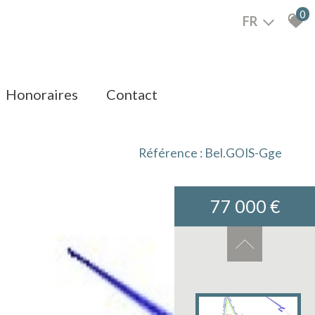
0
FR
honoraires
contact
Référence : Bel.GOIS-Gge
77 000 €