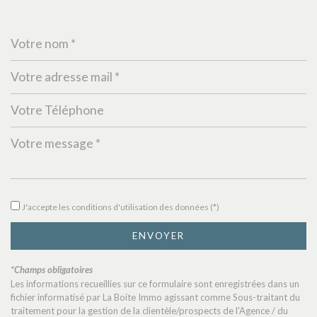
Leaflet
|
©
Jawg
Maps
|
© OpenStreetMap
École maternelle
J'accepte les conditions d'utilisation des données (*)
École primaire
ENVOYER
Bibliothèque
*Champs obligatoires
Bureau de poste
Les informations recueillies sur ce formulaire sont enregistrées dans un
fichier informatisé par La Boite Immo agissant comme Sous-traitant du
Mairie
traitement pour la gestion de la clientèle/prospects de l'Agence / du