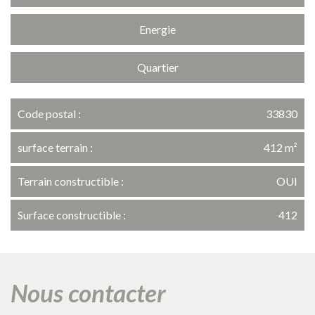
Energie
Quartier
Code postal :
33830
surface terrain :
412 m²
Terrain constructible :
OUI
Surface constructible :
412
la ville de belin-béliet (33830)
nous contacter
+
−