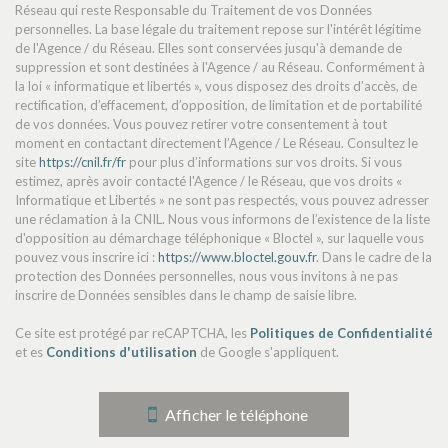
Réseau qui reste Responsable du Traitement de vos Données
statistiques
personnelles. La base légale du traitement repose sur l'intérêt légitime
de l'Agence / du Réseau. Elles sont conservées jusqu'à demande de
suppression et sont destinées à l'Agence / au Réseau. Conformément à
la loi « informatique et libertés », vous disposez des droits d’accès, de
Nombre d'habitants
4 623
rectification, d’effacement, d’opposition, de limitation et de portabilité
Propriétaires (vs. locataires)
65,50 %
de vos données. Vous pouvez retirer votre consentement à tout
moment en contactant directement l’Agence / Le Réseau. Consultez le
Taxe habitation
14,72 %
site
https://cnil.fr/fr
pour plus d’informations sur vos droits. Si vous
estimez, après avoir contacté l'Agence / le Réseau, que vos droits «
Taxe foncière
22,86 %
Informatique et Libertés » ne sont pas respectés, vous pouvez adresser
Habitants de moins de 25 ans
31,37 %
une réclamation à la CNIL. Nous vous informons de l’existence de la liste
d'opposition au démarchage téléphonique « Bloctel », sur laquelle vous
Habitants de 25 à 55 ans
42,08 %
pouvez vous inscrire ici :
https://www.bloctel.gouv.fr
. Dans le cadre de la
protection des Données personnelles, nous vous invitons à ne pas
Habitants de plus de 55 ans
26,55 %
inscrire de Données sensibles dans le champ de saisie libre.
Nombre d'enfants par famille
1
Ce site est protégé par reCAPTCHA, les
Politiques de Confidentialité
Familles sans enfant
45,87 %
et es
Conditions d'utilisation
de Google s'appliquent.
Familles avec 1 ou 2 enfants
43,12 %
Maisons
88,64 %
Afficher le téléphone
Appartements
11,36 %