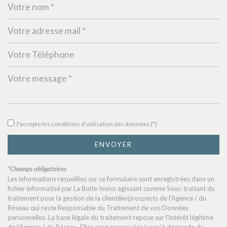
Leaflet
|
©
Jawg
Maps
|
© OpenStreetMap
Bibliothèque
J'accepte les conditions d'utilisation des données (*)
statistiques
ENVOYER
Nombre d'habitants
996
*Champs obligatoires
Les informations recueillies sur ce formulaire sont enregistrées dans un
Propriétaires (vs. locataires)
76,15 %
fichier informatisé par La Boite Immo agissant comme Sous-traitant du
traitement pour la gestion de la clientèle/prospects de l'Agence / du
Taxe habitation
9,13 %
Réseau qui reste Responsable du Traitement de vos Données
Taxe foncière
16,17 %
personnelles. La base légale du traitement repose sur l'intérêt légitime