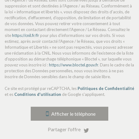
de l'Agence / du Réseau. Elles sont conservées jusqu'à demande de
Habitants de moins de 25 ans
29,22 %
suppression et sont destinées à l'Agence / au Réseau. Conformément à
la loi « informatique et libertés », vous disposez des droits d’accès, de
Habitants de 25 à 55 ans
43,17 %
rectification, d’effacement, d’opposition, de limitation et de portabilité
Habitants de plus de 55 ans
27,61 %
de vos données. Vous pouvez retirer votre consentement à tout
moment en contactant directement l’Agence / Le Réseau. Consultez le
Nombre d'enfants par famille
0,95
site
https://cnil.fr/fr
pour plus d’informations sur vos droits. Si vous
estimez, après avoir contacté l'Agence / le Réseau, que vos droits «
Familles sans enfant
44,48 %
Informatique et Libertés » ne sont pas respectés, vous pouvez adresser
Familles avec 1 ou 2 enfants
48,83 %
une réclamation à la CNIL. Nous vous informons de l’existence de la liste
d'opposition au démarchage téléphonique « Bloctel », sur laquelle vous
Maisons
99,52 %
pouvez vous inscrire ici :
https://www.bloctel.gouv.fr
. Dans le cadre de la
protection des Données personnelles, nous vous invitons à ne pas
Appartements
0,48 %
inscrire de Données sensibles dans le champ de saisie libre.
Familles avec 3 enfants
6,69 %
Ce site est protégé par reCAPTCHA, les
Politiques de Confidentialité
et es
Conditions d'utilisation
de Google s'appliquent.
Afficher le téléphone
Partager l'offre