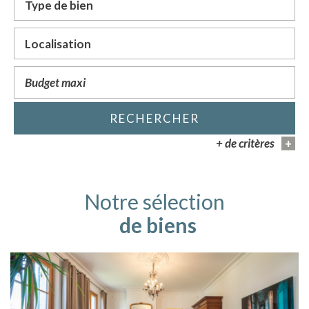
RECHERCHER
+ de critères
+
5KM
10KM
25KM
Notre sélection
de biens
Critères supplémentaires