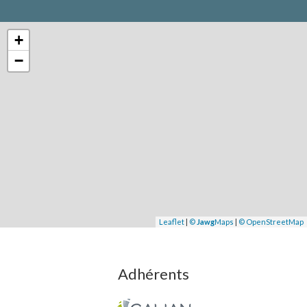
+
−
Leaflet
|
©
Jawg
Maps
|
© OpenStreetMap
Adhérents