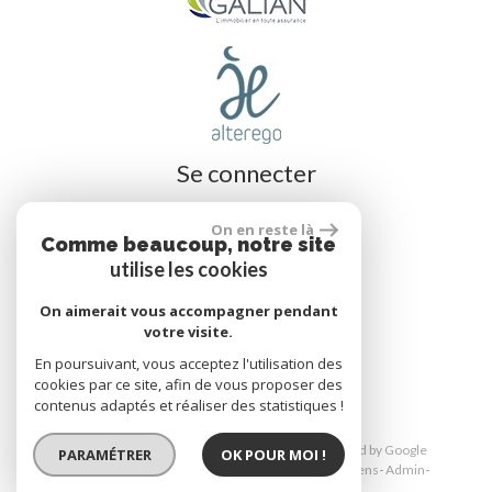
Se connecter
On en reste là
Comme beaucoup, notre site
Espace propriétaire
utilise les cookies
On aimerait vous accompagner pendant
votre visite.
réalisé par
En poursuivant, vous acceptez l'utilisation des
cookies par ce site, afin de vous proposer des
contenus adaptés et réaliser des statistiques !
© 2026 | Tous droits réservés | Traduction powered by Google
PARAMÉTRER
OK POUR MOI !
Plan du site
Mentions légales
Nos honoraires
Liens
Admin
Toutes nos annonces
Politique RGPD